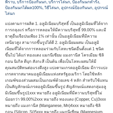
พิราบ
,
บริการป้องกันนก
,
บริการไล่นก
,
ป้องกันนกทำรัง
,
ป้องกันนกได้ผล100%
,
วิธีไล่นก
,
อุปกรณ์ป้องกันนก
,
อุปกรณ์
ไล่นก
แบ่งตามการผลิต 1. อลูมิเนียมบริสุทธิ์ เป็นอลูมิเนียมที่ได้จาก
การถลุงแร่ หรือการหลอมให้มีความบริสุทธิ์ 99.00% และมี
ธาตุอื่นเจือปนเพียง 1% เท่านั้น เป็นอลูมิเนียมที่มีความ
เหนียวสูง สามารถขึ้นรูปได้ดี 2. อลูมิเนียมผสม เป็นอลูมิ
เนียมที่ได้จากการหลอมร่วมกับโลหะชนิดอื่นตั้งแต่ 1 ชนิด
ขึ้นไป ได้แก่ ทองแดง แมกนีเซียม แมงกานีส โครเมียม ซิลิ
กอน นิเกิล ดีบุก สังกะสี เป็นต้น เพื่อเป็นโลหะผสมให้มี
คุณสมบัติทนต่อแรงดึงสูง แบ่งตามเกรดอลูมิเนียม มีการแบ่ง
เกรดจากสมาคมอลูมิเนียมแห่งสหรัฐอเมริกา โดยใช้หลัก
เกณฑ์ของส่วนผสมเป็นเกณฑ์ด้วยเลข 4 หลัก สำหรับใช้แทน
เป็นสัญลักษณ์เกรดอลูมิเนียมขึ้นรูป สัญลักษณ์แสดงกลุ่มอลู
มิเนียมขึ้นรูป1xxx หมายถึง อลูมิเนียมที่มีความบริสุทธิ์ไม่
น้อยกว่า 99.00%2xxx หมายถึง ทองแดง (Copper, Cu)3xxx
หมายถึง แมงกานีส (Manganese, Mn)4xxx หมายถึง ซิลิ
กอน (Silicon, Si)5xxx หมายถึง แมกนีเซียม (Magnesium,