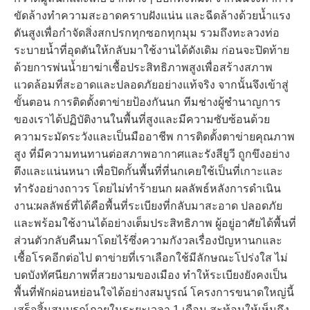
ขัดล้างทำความสะอาดคราบฝังแน่น และฉีดล้างด้วยน้ำแรง
ดันสูงเพื่อกำจัดสิ่งสกปรกทุกซอกทุกมุม รวมถึงทะลวงท่อ
ระบายน้ำที่อุดตันให้กลับมาใช้งานได้ดังเดิม ก่อนจะปิดท้าย
ด้วยการพ่นน้ำยาฆ่าเชื้อประสิทธิภาพสูงเพื่อสร้างสภาพ
แวดล้อมที่สะอาดและปลอดภัยอย่างแท้จริง จากนั้นจึงเข้าสู่
ขั้นตอน การติดตั้งตาข่ายป้องกันนก ทีมช่างผู้ชำนาญการ
ของเราได้ปฏิบัติงานในพื้นที่สูงและมีความซับซ้อนด้วย
ความระมัดระวังและเป็นมืออาชีพ การติดตั้งตาข่ายคุณภาพ
สูง ที่มีความทนทานต่อสภาพอากาศและรังสียูวี ถูกขึงอย่าง
ตึงและแน่นหนา เพื่อปิดกั้นพื้นที่ที่นกเคยใช้เป็นที่เกาะและ
ทำรังอย่างถาวร โดยไม่ทำร้ายนก ผลลัพธ์หลังการดำเนิน
งาน:ผลลัพธ์ที่ได้คือพื้นที่ระเบียงที่กลับมาสะอาด ปลอดภัย
และพร้อมใช้งานได้อย่างเต็มประสิทธิภาพ ผู้อยู่อาศัยได้พื้นที่
ส่วนตัวกลับคืนมาโดยไร้ซึ่งความกังวลเรื่องปัญหานกและ
เชื้อโรคอีกต่อไป ตาข่ายที่เราเลือกใช้มีลักษณะโปร่งใส ไม่
บดบังทัศนียภาพที่สวยงามของเมือง ทำให้ระเบียงยังคงเป็น
พื้นที่พักผ่อนหย่อนใจได้อย่างสมบูรณ์ โครงการขนาดใหญ่นี้
เสร็จสิ้นสมบูรณ์ภายในระยะเวลา 1 เดือน สะท้อนให้เห็นถึง