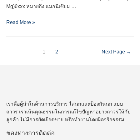
Mg)6xxx หมายถึง แมกนีเซียม …
ให้
Read More »
ความ
รู้
เกี่ยว
Posts
1
2
Next Page
→
กับ
navigation
“อลู
มิ
เนียม”
ใน
ฉบับ
ของ
เราคือผู้นำในด้านการบริการ ไล่นกและป้องกันนก แบบ
เอ็น-
ถาวร เราเน้นคุณธรรมในการแก้ไขปัญหาอย่างถาวรให้กับ
นาโน
ลูกค้า ไม่มีการยัดเยียดขาย หรือทำงานโดยผิดจริยธรรม
ช่องทางการติดต่อ