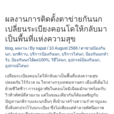
ตาข่าย
กัน
ผลงานการติดตั้งตาข่ายกันนก
นก
ปกป้อง
เปลี่ยนระเบียงคอนโดให้กลับมา
พื้นที่
คลัง
เป็นพื้นที่แห่งความสุข
สินค้า
blog
,
ผลงาน
/ By
napat
/
่10 August 2568
/
ตาข่ายป้องกัน
นก
,
นกพิราบ
,
บริการป้องกันนก
,
บริการไล่นก
,
ป้องกันนกทำ
รัง
,
ป้องกันนกได้ผล100%
,
วิธีไล่นก
,
อุปกรณ์ป้องกันนก
,
อุปกรณ์ไล่นก
เปลี่ยนระเบียงคอนโดให้กลับมาเป็นพื้นที่แห่งความสุข
ปลอดภัย ไร้กังวล ณ ใจกลางกรุงเทพมหานคร เมืองที่เต็มไป
ด้วยชีวิตชีวา การอยู่อาศัยในคอนโดมิเนียมมักมาพร้อมกับ
วิวทิวทัศน์ที่สวยงาม แต่ในขณะเดียวกันก็ต้องเผชิญกับ
ปัญหานกพิราบและนกอื่นๆ ที่เข้ามาสร้างความรำคาญและ
ทิ้งสิ่งสกปรกไว้บนระเบียง ซึ่งไม่เพียงแต่ทำลายทัศนียภาพ