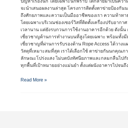
ปัญหาเรื่องนก โดยเฉพาะนกพิราบ ได้กลายมาเป็นความ
จะนำเสนอผลงานล่าสุด โครงการติดตั้งตาข่ายป้องกันน
ถึงศักยภาพและความเป็นมืออาชีพของเรา ความท้าทาย: ก
โดยเฉพาะบริเวณช่องเซอร์วิสที่ติดตั้งเครื่องปรับอากาศ 
เวลานาน แต่ยังรบกวนการใช้งานอาคารอีกด้วย ดังนั้น 
เชี่ยวชาญด้านการทำงานบนที่สูงโดยเฉพาะ พร้อมทั้งม
เชี่ยวชาญที่ผ่านการรับรองด้าน Rope Access ได้วางแ
วัสดุที่เหมาะสมที่สุด เราได้เลือกใช้ ตาข่ายกันนกคุ
ลักษณะโปร่งแสง ไม่บดบังทัศนียภาพและกลมกลืนไปกับ
ทุกพื้นที่เป้าหมายอย่างแม่นยำ ตั้งแต่ผนังอาคารไปจนถึง
ผล
Read More »
งานการ
ติด
ตั้ง
ตาข่าย
กัน
นก